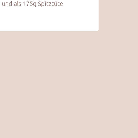
 und als 175g Spitztüte
Knabberspaß to go.